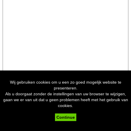
Wij gebruiken cookies om u een zo goed mogelijk website te
Like en deel onze website
presenteren.
Als u doorgaat zonder de instellingen van uw browser te wijzigen,
gaan we er van uit dat u geen problemen heeft met het gebruik van
Copyright © 2015 by
cookies.
"K.E. Kruisboogschutterij Sint Henricus
Continue
Bocholtzerheide 1891" all rights reserved
Webdesign/webmanagement:
Smeets-ICT-Support Bocholtz